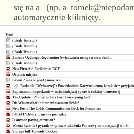
się na a_ (np. a_tomek@niepodam.
automatycznie kliknięty.
Tytuł
( Brak Tematu )
( Brak Tematu )
( Brak Tematu )
Zmiana Ogólnego Regulaminu Świadczenia usług serwisu Sendit
( Brak Tematu )
New First Aid Facilities at BGY
Ostatnie miejsca!
Bloom 2 makes genAI more real
Buda dla "Wyborczej": Powiedziałem Kaczyńskiemu, że tak się z przyjació
Zapraszam na spotkanie w najważniejszej sprawie rodziny biznesowej
The Updated Photographers Fast Track going live!
Die Wissenschaft hinter erholsamem Schlaf
New Post: The Crisis Communication Deck for Presenters
BOGATY,który… nie ma pieniędzy
Is anyone paying attention?
Ważna kwestia i pytanie w sprawie szkolenia Podstawy automatyzacji w n8n
Storage full. Uploads blocked.