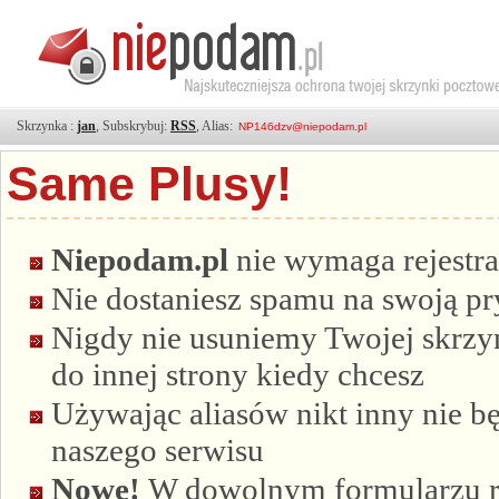
Skrzynka :
jan
, Subskrybuj:
RSS
, Alias:
Same Plusy!
Niepodam.pl
nie wymaga rejestra
Nie dostaniesz spamu na swoją p
Nigdy nie usuniemy Twojej skrzyn
do innej strony kiedy chcesz
Używając aliasów nikt inny nie bę
naszego serwisu
Nowe!
W dowolnym formularzu re