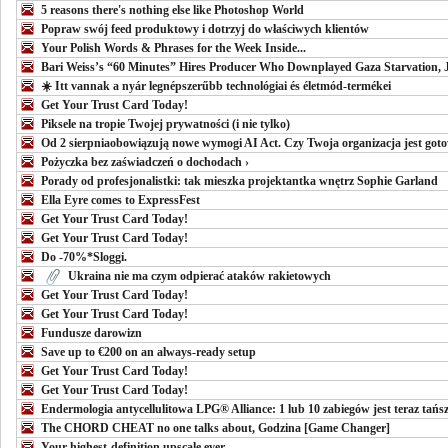
5 reasons there's nothing else like Photoshop World
Popraw swój feed produktowy i dotrzyj do właściwych klientów
Your Polish Words & Phrases for the Week Inside...
Bari Weiss’s “60 Minutes” Hires Producer Who Downplayed Gaza Starvation, Jus
☀️ Itt vannak a nyár legnépszerűbb technológiai és életmód-termékei
Get Your Trust Card Today!
Piksele na tropie Twojej prywatności (i nie tylko)
Od 2 sierpniaobowiązują nowe wymogi AI Act. Czy Twoja organizacja jest got
Pożyczka bez zaświadczeń o dochodach ›
Porady od profesjonalistki: tak mieszka projektantka wnętrz Sophie Garland
Ella Eyre comes to ExpressFest
Get Your Trust Card Today!
Get Your Trust Card Today!
Do -70%*Sloggi.
Ukraina nie ma czym odpierać ataków rakietowych
Get Your Trust Card Today!
Get Your Trust Card Today!
Fundusze darowizn
Save up to €200 on an always-ready setup
Get Your Trust Card Today!
Get Your Trust Card Today!
Endermologia antycellulitowa LPG® Alliance: 1 lub 10 zabiegów jest teraz tańs
The CHORD CHEAT no one talks about, Godzina [Game Changer]
Your highest-definition upscale ever