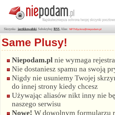
Skrzynka :
jacekkowalski
, Subskrybuj:
RSS
, Alias:
Same Plusy!
Niepodam.pl
nie wymaga rejestra
Nie dostaniesz spamu na swoją p
Nigdy nie usuniemy Twojej skrzyn
do innej strony kiedy chcesz
Używając aliasów nikt inny nie bę
naszego serwisu
Nowe!
W dowolnym formularzu re