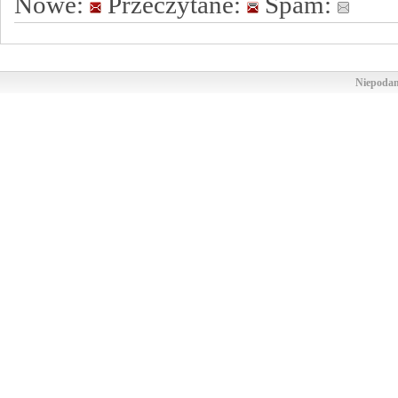
Nowe:
Przeczytane:
Spam:
Niepodam