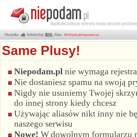
Skrzynka :
ali
, Subskrybuj:
RSS
, Alias:
Same Plusy!
Niepodam.pl
nie wymaga rejestra
Nie dostaniesz spamu na swoją p
Nigdy nie usuniemy Twojej skrzyn
do innej strony kiedy chcesz
Używając aliasów nikt inny nie bę
naszego serwisu
Nowe!
W dowolnym formularzu re