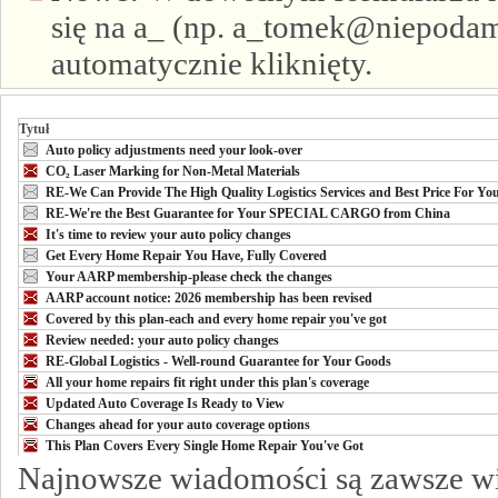
się na a_ (np. a_tomek@niepodam.
automatycznie kliknięty.
Tytuł
Auto policy adjustments need your look-over
CO₂ Laser Marking for Non-Metal Materials
RE-We Can Provide The High Quality Logistics Services and Best Price For Yo
RE-We're the Best Guarantee for Your SPECIAL CARGO from China
It's time to review your auto policy changes
Get Every Home Repair You Have, Fully Covered
Your AARP membership-please check the changes
AARP account notice: 2026 membership has been revised
Covered by this plan-each and every home repair you've got
Review needed: your auto policy changes
RE-Global Logistics - Well-round Guarantee for Your Goods
All your home repairs fit right under this plan's coverage
Updated Auto Coverage Is Ready to View
Changes ahead for your auto coverage options
This Plan Covers Every Single Home Repair You've Got
Najnowsze wiadomości są zawsze w